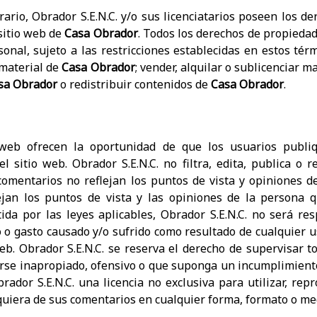
ario, Obrador S.E.N.C. y/o sus licenciatarios poseen los d
 sitio web de
Casa Obrador
. Todos los derechos de propiedad
nal, sujeto a las restricciones establecidas en estos térm
 material de
Casa Obrador
; vender, alquilar o sublicenciar m
sa Obrador
o redistribuir contenidos de
Casa Obrador
.
 web ofrecen la oportunidad de que los usuarios publi
l sitio web. Obrador S.E.N.C. no filtra, edita, publica o 
comentarios no reflejan los puntos de vista y opiniones de
lejan los puntos de vista y las opiniones de la persona 
ida por las leyes aplicables, Obrador S.E.N.C. no será re
 o gasto causado y/o sufrido como resultado de cualquier u
eb. Obrador S.E.N.C. se reserva el derecho de supervisar t
rse inapropiado, ofensivo o que suponga un incumplimiento
ador S.E.N.C. una licencia no exclusiva para utilizar, repro
alquiera de sus comentarios en cualquier forma, formato o me