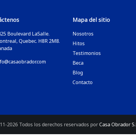
áctenos
Mapa del sitio
25 Boulevard LaSalle.
Nosotros
ontreal, Quebec. H8R 2M8.
Hitos
anada
Testimonios
nfo@casaobrador.com
Beca
Blog
Contacto
11-2026 Todos los derechos reservados por
Casa Obrador S.E