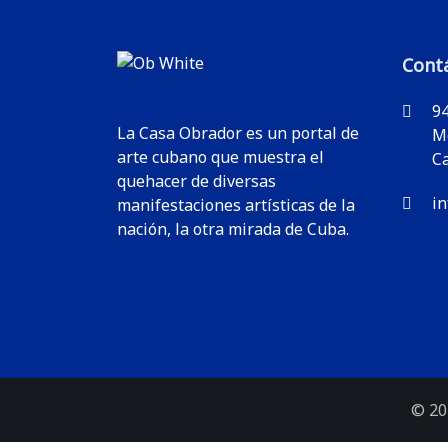
Cont
94
La Casa Obrador es un portal de
M
arte cubano que muestra el
C
quehacer de diversas
i
manifestaciones artísticas de la
nación, la otra mirada de Cuba.
© 20