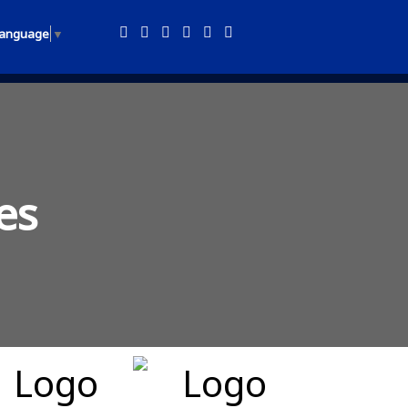
Language
▼
es